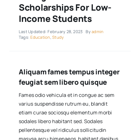
Scholarships For Low-
Income Students
Last Updated: February 28, 2023
By
admin
Tags:
Education
,
Study
Aliquam fames tempus integer
feugiat sem libero quisque
Fames odio vehicula et in congue ac sem
varius suspendisse rutrum eu, blandit
etiam curae sociosqu elementum morbi
sodales libero habitant sed. Sodales
pellentesque vel ridiculus sollicitudin
masysa arcu himenaeos, habitant dapibus